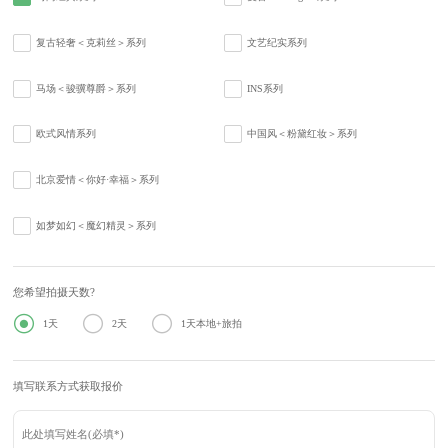
复古轻奢＜克莉丝＞系列
文艺纪实系列
马场＜骏骥尊爵＞系列
INS系列
欧式风情系列
中国风＜粉黛红妆＞系列
北京爱情＜你好·幸福＞系列
如梦如幻＜魔幻精灵＞系列
您希望拍摄天数?



1天
2天
1天本地+旅拍
填写联系方式获取报价