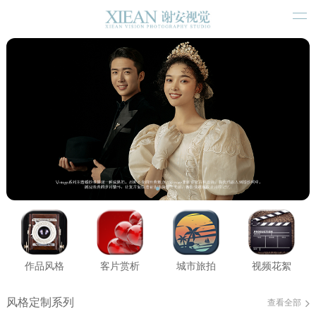
作品风格
客片赏析
城市旅拍
视频花絮
风格定制系列
查看全部