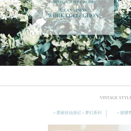
VINTAGE S
＜爱丽丝仙游记＞梦幻系列
＜骏骥