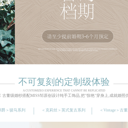
不可复刻的定制级体验
A CUSTOMIZEO EXPERIENCE THAT CANNOT BE REPLICATED
TYLE 古董级婚纱搭配MISS邹原创设计纯手工饰品,把"惊艳"穿身上,成就婚
尊爵＞骏马系列
＜克莉丝＞英式复古系列
＜Vintage＞