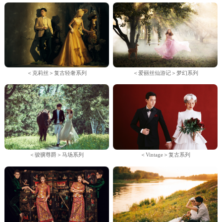
＜克莉丝＞复古轻奢系列
＜爱丽丝仙游记＞梦幻系列
＜骏骥尊爵＞马场系列
＜Vintage＞复古系列