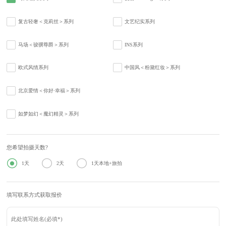
复古轻奢＜克莉丝＞系列
文艺纪实系列
马场＜骏骥尊爵＞系列
INS系列
欧式风情系列
中国风＜粉黛红妆＞系列
北京爱情＜你好·幸福＞系列
如梦如幻＜魔幻精灵＞系列
您希望拍摄天数?



1天
2天
1天本地+旅拍
填写联系方式获取报价