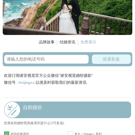
品牌故事
结婚资讯
免费通话
接通客服
欢迎订阅谢安视觉官方公众微信"谢安视觉婚纱摄影"
微信号 :
beijingxa
以便及时获取我们的最新资讯
自助报价
您喜欢的婚纱照风格系列是什么?(可多选)
时尚经典系列
复古＜Vintage＞系列