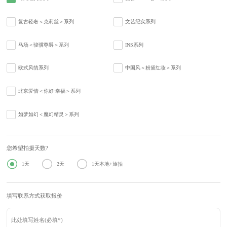
复古轻奢＜克莉丝＞系列
文艺纪实系列
马场＜骏骥尊爵＞系列
INS系列
欧式风情系列
中国风＜粉黛红妆＞系列
北京爱情＜你好·幸福＞系列
如梦如幻＜魔幻精灵＞系列
您希望拍摄天数?



1天
2天
1天本地+旅拍
填写联系方式获取报价