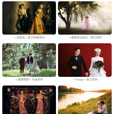
＜克莉丝＞复古轻奢系列
＜爱丽丝仙游记＞梦幻系列
＜骏骥尊爵＞马场系列
＜Vintage＞复古系列