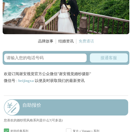
品牌故事
结婚资讯
免费通话
接通客服
欢迎订阅谢安视觉官方公众微信"谢安视觉婚纱摄影"
微信号 :
beijingxa
以便及时获取我们的最新资讯
自助报价
您喜欢的婚纱照风格系列是什么?(可多选)
时尚经典系列
复古＜Vintage＞系列