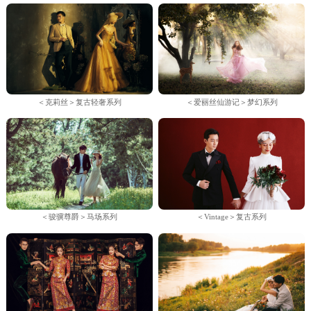
＜克莉丝＞复古轻奢系列
＜爱丽丝仙游记＞梦幻系列
＜骏骥尊爵＞马场系列
＜Vintage＞复古系列