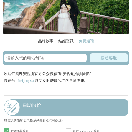
品牌故事
结婚资讯
免费通话
接通客服
欢迎订阅谢安视觉官方公众微信"谢安视觉婚纱摄影"
微信号 :
beijingxa
以便及时获取我们的最新资讯
自助报价
您喜欢的婚纱照风格系列是什么?(可多选)
时尚经典系列
复古＜Vintage＞系列