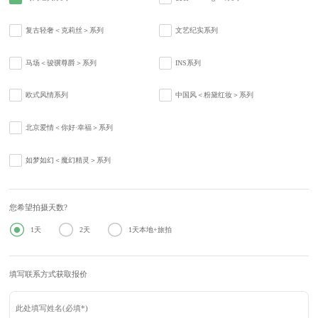
复古轻奢＜克莉丝＞系列
文艺纪实系列
马场＜骏骥尊爵＞系列
INS系列
欧式风情系列
中国风＜粉黛红妆＞系列
北京爱情＜你好·幸福＞系列
如梦如幻＜魔幻精灵＞系列
您希望拍摄天数?



1天
2天
1天本地+旅拍
填写联系方式获取报价