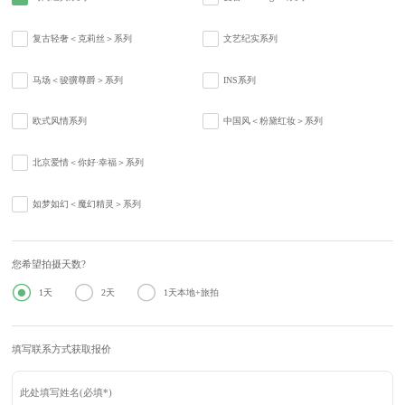
复古轻奢＜克莉丝＞系列
文艺纪实系列
马场＜骏骥尊爵＞系列
INS系列
欧式风情系列
中国风＜粉黛红妆＞系列
北京爱情＜你好·幸福＞系列
如梦如幻＜魔幻精灵＞系列
您希望拍摄天数?



1天
2天
1天本地+旅拍
填写联系方式获取报价