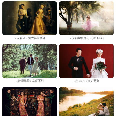
＜克莉丝＞复古轻奢系列
＜爱丽丝仙游记＞梦幻系列
＜骏骥尊爵＞马场系列
＜Vintage＞复古系列