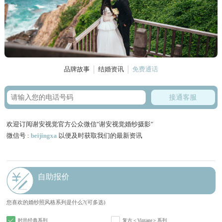
品牌故事
结婚资讯
免费通话
接通客服
欢迎订阅谢安视觉官方公众微信"谢安视觉婚纱摄影"
微信号 :
beijingxa
以便及时获取我们的最新资讯
自助报价
您喜欢的婚纱照风格系列是什么?(可多选)
时尚经典系列
复古＜Vintage＞系列