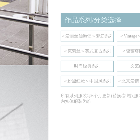
作品系列/分类选择
＜爱丽丝仙游记＞梦幻系列
＜Vinta
＜克莉丝＞英式复古系列
＜骏骥尊
时尚经典系列
文艺
＜粉黛红妆＞中国风系列
＜北京爱情
所有系列服装每6个月更新(替换/新增),
内实体服装为准