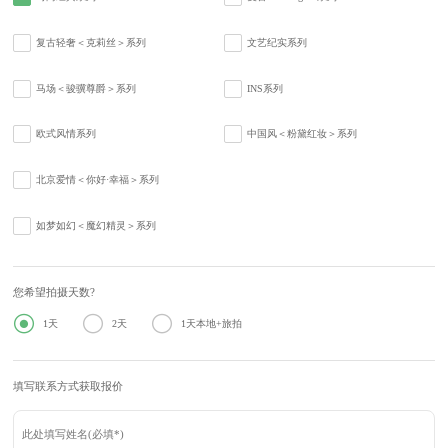
复古轻奢＜克莉丝＞系列
文艺纪实系列
马场＜骏骥尊爵＞系列
INS系列
欧式风情系列
中国风＜粉黛红妆＞系列
北京爱情＜你好·幸福＞系列
如梦如幻＜魔幻精灵＞系列
您希望拍摄天数?



1天
2天
1天本地+旅拍
填写联系方式获取报价