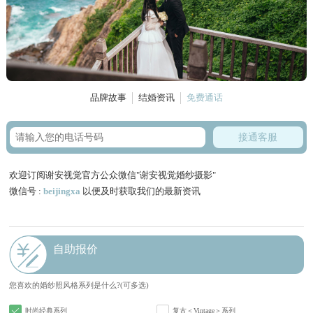
品牌故事
结婚资讯
免费通话
接通客服
欢迎订阅谢安视觉官方公众微信"谢安视觉婚纱摄影"
微信号 :
beijingxa
以便及时获取我们的最新资讯
自助报价
您喜欢的婚纱照风格系列是什么?(可多选)
时尚经典系列
复古＜Vintage＞系列