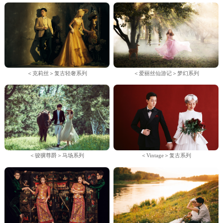
＜克莉丝＞复古轻奢系列
＜爱丽丝仙游记＞梦幻系列
＜骏骥尊爵＞马场系列
＜Vintage＞复古系列